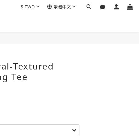
$
TWD
繁體中文
al-Textured
ng Tee