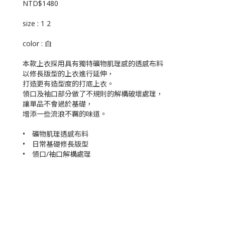
NTD$1480
size : 1 2
color : 白
本款上衣採用具有獨特礦物肌理感的透感布料
以修長版型的上衣進行延伸，
打造更有造型度的打底上衣。
領口及袖口部分做了不規則的解構破壞處理，
讓單品不會過於基礎，
增添一些流浪不羈的味道。
• 礦物肌理透感布料
• 日常基礎修長版型
• 領口/袖口解構處理