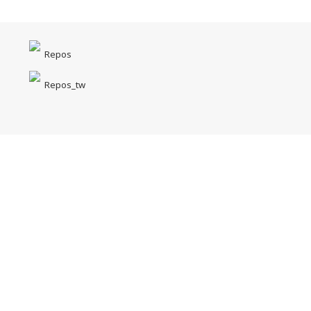
Repos
Repos_tw