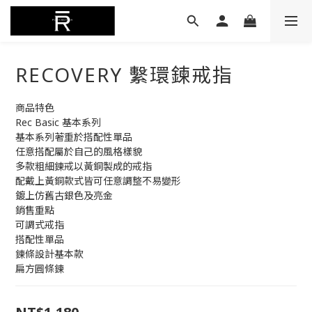
RECOVERY 繫環鍊戒指
商品特色
Rec Basic 基本系列
基本系列著重於搭配性單品
任意搭配屬於自己的風格樣貌
多款粗細鍊戒以黃銅製成的戒指
配戴上黃銅款式皆可任意調整不易變形
鍍上仿舊古銀色及亮金
銷售重點
可調式戒指
搭配性單品
鍊條設計基本款
扁方圓條鍊