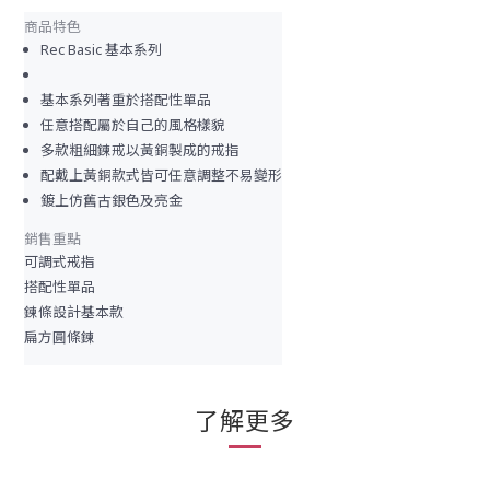
商品特色
Rec Basic 基本系列
基本系列著重於搭配性單品
任意搭配屬於自己的風格樣貌
多款粗細鍊戒以黃銅製成的戒指
配戴上黃銅款式皆可任意調整不易變形
鍍上仿舊古銀色及亮金
銷售重點
可調式戒指
搭配性單品
鍊條設計基本款
扁方圓條鍊
了解更多