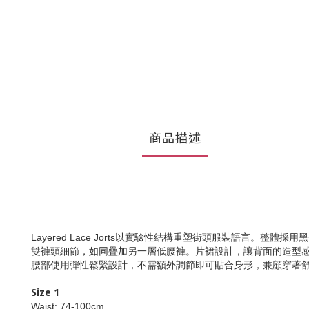
商品描述
Layered Lace Jorts以實驗性結構重塑街頭服裝語言。
雙褲頭細節，如同疊加另一層低腰褲。片裙設計，讓背面的造型感
腰部使用彈性鬆緊設計，不需額外調節即可貼合身形，兼顧穿著
Size 1
Waist: 74-100cm