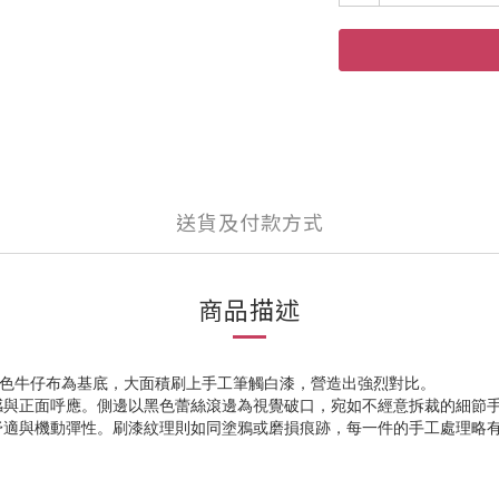
送貨及付款方式
商品描述
整體採用黑色牛仔布為基底，大面積刷上手工筆觸白漆，營造出強烈對比。
與正面呼應。側邊以黑色蕾絲滾邊為視覺破口，宛如不經意拆裁的細節手法，
舒適與機動彈性。刷漆紋理則如同塗鴉或磨損痕跡，每一件的手工處理略