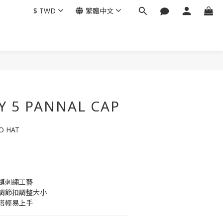
$
TWD
繁體中文
Y 5 PANNAL CAP
O HAT
鏈刺繡工藝
背後調節扣調整大小
搭輕易上手