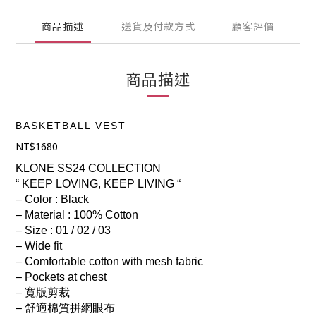
商品描述
送貨及付款方式
顧客評價
商品描述
BASKETBALL VEST
NT$
1680
KLONE SS24 COLLECTION
“ KEEP LOVING, KEEP LIVING “
– Color : Black
– Material : 100% Cotton
– Size : 01 / 02 / 03
– Wide fit
– Comfortable cotton with mesh fabric
– Pockets at chest
– 寬版剪裁
– 舒適棉質拼網眼布