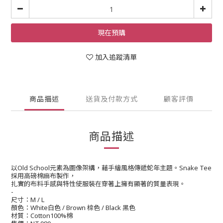
現在預購
加入追蹤清單
商品描述
送貨及付款方式
顧客評價
商品描述
以
元素為圖像架構，藉手繪風格傳遞蛇年主題。
Old School
Snake Tee
採用高磅棉麻布製作，
扎實的布料手感與特性使服裝在穿著上擁有顯著的質量表現。
-
尺寸：
M / L
顏色：
白色
棕色
黑色
White
/ Brown
/ Black
材質：
棉
Cotton100%