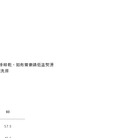
、懸掛晾乾、如有需要請低溫熨燙
同洗滌
03
57.5