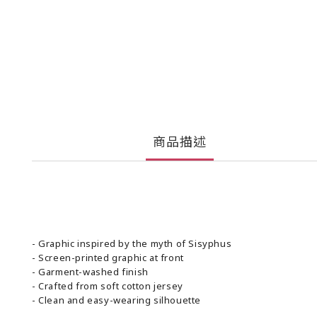
商品描述
- Graphic inspired by the myth of Sisyphus
- Screen-printed graphic at front
- Garment-washed finish
- Crafted from soft cotton jersey
- Clean and easy-wearing silhouette