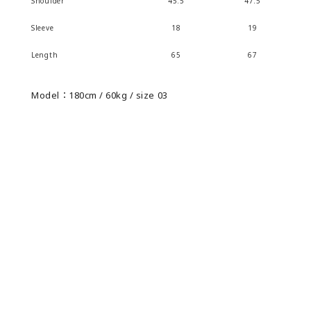
Shoulder
45.5
47.5
Sleeve
18
19
Length
65
67
Model：180cm / 60kg / size 03