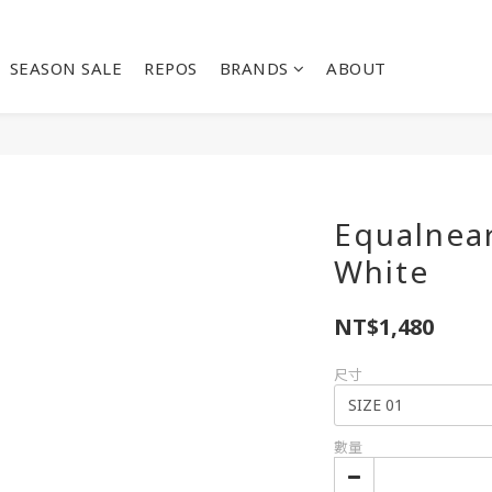
SEASON SALE
REPOS
BRANDS
ABOUT
Equalnear
White
NT$1,480
尺寸
數量