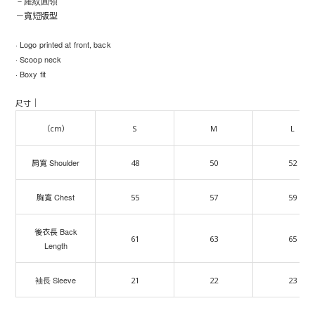
－羅紋圓領
－寬短版型
· Logo printed at front, back
· Scoop neck
· Boxy fit
｜
尺寸
（cm）
S
M
L
Shoulder
肩寬
48
50
52
Chest
胸寬
55
57
59
Back
後衣長
61
63
65
Length
袖長 Sleeve
21
22
23