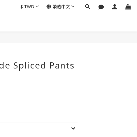
$
TWD
繁體中文
de Spliced Pants