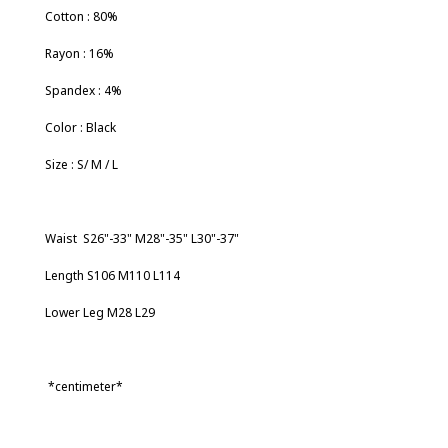
Cotton : 80%
Rayon : 16%
Spandex : 4%
Color
: Black
Size
: S/ M / L
Waist S26"-33" M28"-35" L30"-37"
Length S106 M110 L114
Lower Leg M28 L29
*
centimeter*