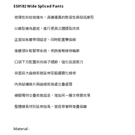
ES0182 Wide Spliced Pants
·微彈性斜紋梭織布，具備優異的懸垂性與挺括廓形
·以繭型褲為基底，進行更具立體版型改良
·正面採無腰帶頭設定，同時配置雙褶線
·後腰頭半鬆緊帶系統，修飾後臀線條輪廓
·口袋下方配置斜向褶子細節，強化弧度張力
·背面採大曲線剪裁延伸至脇邊簡化線條
·內側結構裁片與曲線剪接處交疊處理
·褲腳獨特交疊剪裁設定，增加另一層次視覺效果
·整體褲長特別延伸加長，營造穿著時堆疊褶皺
Material
: