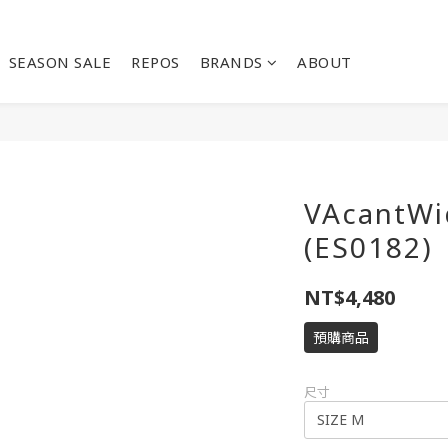
SEASON SALE
REPOS
BRANDS
ABOUT
VAcantWi
(ES0182)
NT$4,480
預購商品
尺寸