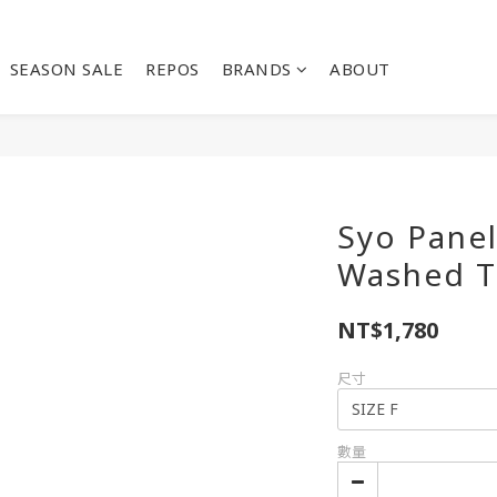
SEASON SALE
REPOS
BRANDS
ABOUT
Syo Pane
Washed T
NT$1,780
尺寸
數量