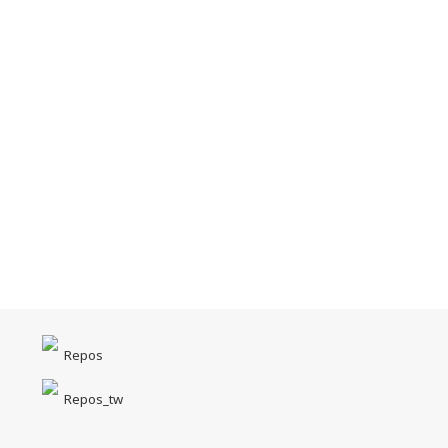
Repos
Repos_tw