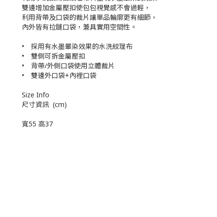
雙邊增加金屬壓扣使包包視覺感不會過輕，
利用背帶及口袋的裁片讓單品輪廓更有細節，
內外皆有拉鏈口袋，兼具實用空間性。
• 採用有水墨暈染效果的水洗紋理布
• 雙側可拆金屬壓扣
• 背帶/外側口袋使用立體裁片
• 雙邊外口袋+內裡口袋
Size Info
尺寸資訊 (cm)
寬55 高37