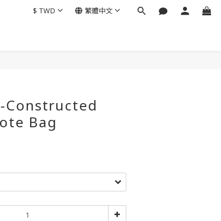
$
TWD
繁體中文
l-Constructed
ote Bag