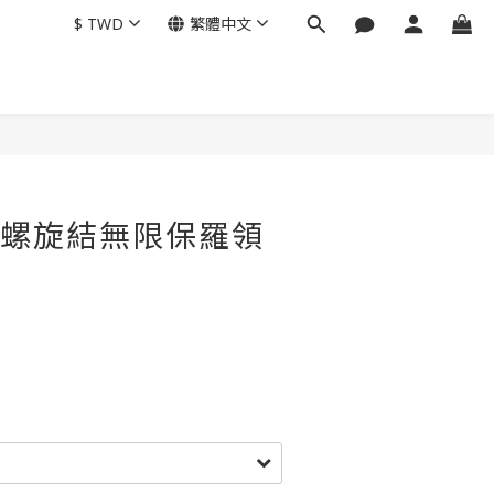
$
TWD
繁體中文
ry 螺旋結無限保羅領