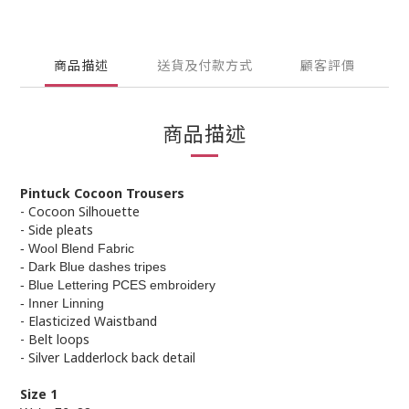
商品描述
送貨及付款方式
顧客評價
商品描述
Pintuck Cocoon Trousers
- Cocoon Silhouette
- Side pleats
- Wool Blend Fabric
- Dark Blue dashes tripes
- Blue Lettering PCES embroidery
- Inner Linning
- Elasticized Waistband
- Belt loops
- Silver Ladderlock back detail
Size 1