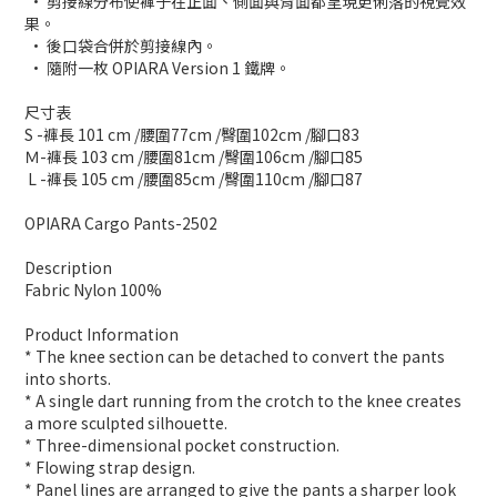
• 剪接線分布使褲子在正面、側面與背面都呈現更俐落的視覺效
果。
• 後口袋合併於剪接線內。
• 隨附一枚 OPIARA Version 1 鐵牌。
尺寸表
S -褲長 101 cm /腰圍77cm /臀圍102cm /腳口83
Ｍ-褲長 103 cm /腰圍81cm /臀圍106cm /腳口85
L -褲長 105 cm /腰圍85cm /臀圍110cm /腳口87
OPIARA Cargo Pants-2502
Description
Fabric Nylon 100%
Product Information
* The knee section can be detached to convert the pants
into shorts.
* A single dart running from the crotch to the knee creates
a more sculpted silhouette.
* Three-dimensional pocket construction.
* Flowing strap design.
* Panel lines are arranged to give the pants a sharper look