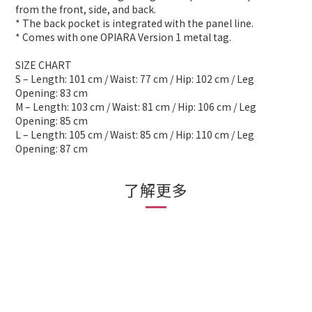
from the front, side, and back.
* The back pocket is integrated with the panel line.
* Comes with one OPIARA Version 1 metal tag.
SIZE CHART
S – Length: 101 cm / Waist: 77 cm / Hip: 102 cm / Leg
Opening: 83 cm
M – Length: 103 cm / Waist: 81 cm / Hip: 106 cm / Leg
Opening: 85 cm
L – Length: 105 cm / Waist: 85 cm / Hip: 110 cm / Leg
Opening: 87 cm
了解更多