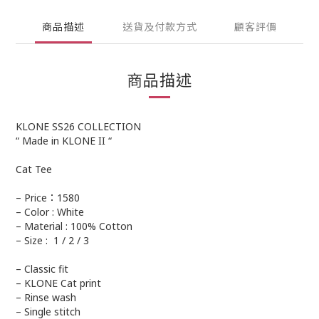
商品描述
送貨及付款方式
顧客評價
商品描述
KLONE SS26 COLLECTION
“ Made in KLONE II “
Cat Tee
– Price：1580
– Color : White
– Material : 100% Cotton
– Size : 1 / 2 / 3
– Classic fit
– KLONE Cat print
– Rinse wash
– Single stitch