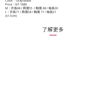
：
Color
Gray/Black
：
Price
NT.1680
：衣長
肩寬
胸寬
袖長
M
68 /
55 /
68 /
30
：衣長
肩寬
胸寬
袖長
L
71 /
58 /
71 /
31
(
±1.5cm)
了解更多