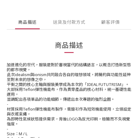
商品描述
送貨及付款方式
顧客評價
商品描述
加速進化的世代，服裝是對於審視當代的結構語言，以概念打造新型態
的都市視覺，
此次
與
共同融合各自的理想領域，將簡約與功能性延伸
idealism
ionism
至對未來的想像之中，
平衡之間的核心主軸與服裝美學成為本次的「
」。
IDEAL FUTUTRISM
大部採用
彈性機能布，作為貫穿產品的核心材料，統一基礎性能
Teflon
運用，
並調配出各項單品的功能細節，傳遞出本次專題的強烈企圖。
-
材質採用
彈性機能布製作，衝鋒衫作為短效機能使用，立領設定
Teflon
與衣襬束繩，
為即時性氣候狀態提供需求，背後
為反光印刷，極簡而不失視覺
LOGO
強度。
-
：
Size
M / L