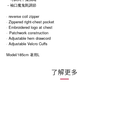
－袖口魔鬼氈調節
· reverse coil zipper
· Zippered right-chest pocket
· Embroidered logo at chest
·
Patchwork construction
· Adjustable hem drawcord
· Adjustable Velcro Cuffs
Model/185cm
L
著用
了解更多