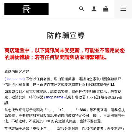
防詐騙宣導
商店建置中，以下資訊尚未受更新，可能並不適用於您
的購物體驗；若有任何疑問請與店家聯繫確認。
親愛的顧客您好
{shop name}
不會以任何名義、理由透過簡訊、電話向您索取相關金融帳戶、
信用卡相關資訊，也不會透過前述方式要求您前往銀行臨櫃或操作ATM。
如果您接到相關電話或簡訊，請提高警覺，切勿輕信不明來電指示，若有疑
慮，敬請於第一時間聯繫
{shop name}
或撥打警政署 165 反詐騙專線進行確
認。
當您接到來電顯示開頭為「+」、「+2」、」「+886」等不明來電，請務必提
高警覺，更要提防對方竄改電話號碼或假裝成特定公司、銀行、司法機關的手
法。不明連結、不認識的LINE好友邀請或簡訊，也請不要點選。
常見詐騙手法如「重複下單」、「誤設分期付款」以取信消費者，再要求進行