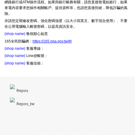
網路銀行或ATM操作流程。如果與銀行帳務有關，請您直接致電給銀行，如果
來電內容要求您操作相關帳戶、提供資料等，也請您直接拒絕，降低詐騙的風
險。
亦請您定期修改密碼、強化密碼強度（以大小寫英文、數字混合使用）、不要
在公用電腦輸入帳號密碼，以提高資訊安全。
{shop name}
敬祝順心如意
165全民防騙網：
https://165.npa.gov.tw/#/
{shop name}
客服專線：
{shop name}
Line@帳號：
{shop name}
客服信箱：
Repos
Repos_tw
台中市北區一中街1-5號｜一中商圈