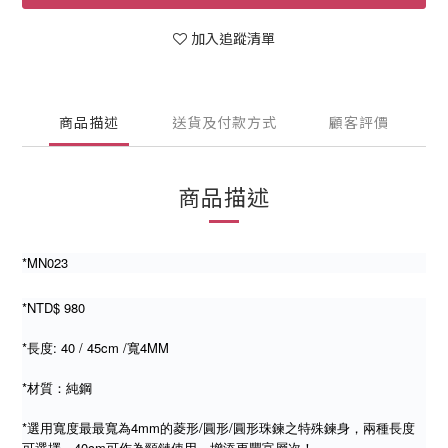
加入追蹤清單
商品描述
送貨及付款方式
顧客評價
商品描述
*MN023
*NTD$ 980
*長度: 40 / 45cm /寬4MM
*材質：純鋼
*選用寬度最最寬為4mm的菱形/圓形/圓形珠鍊之特殊鍊身，兩種長度
可選擇，40cm可作為頸鏈使用，增添更豐富層次！