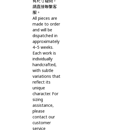
有尺寸疑問，
請直接聯繫客
服。
All pieces are
made to order
and will be
dispatched in
approximately
4–5 weeks.
Each work is
individually
handcrafted,
with subtle
variations that
reflect its
unique
character. For
sizing
assistance,
please
contact our
customer
service