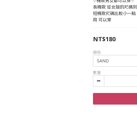
✨襪款男女都可以穿✨
長襪款 從女版的尺碼
短襪款尺碼比較小一點
用 可以穿
NT$180
顏色
數量