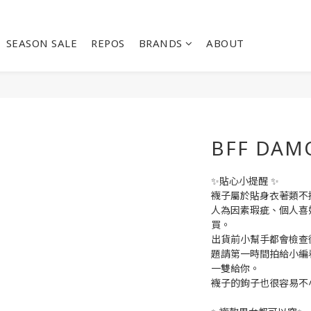
SEASON SALE
REPOS
BRANDS
ABOUT
BFF DAM
✨貼心小提醒 ✨
襪子屬於貼身衣著類不
人為因素瑕疵、個人喜
買。
出貨前小幫手都會檢查
題請第一時間拍給小編
一雙給你。
襪子的鉤子也很容易不