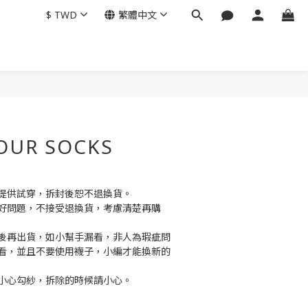
$
TWD
繁體中文
OUR SOCKS
提供試穿，拆封後恕不退換貨。
好問題，不接受退換貨，考慮清楚再購
後再出貨，如小幫手漏看，非人為瑕疵問
看，並且不要使用襪子，小編才能換新的
小心勾紗，拆除的時候請小心。