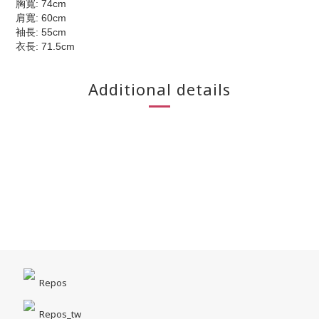
胸寬: 74cm
肩寬: 60cm
袖長: 55cm
衣長: 71.5cm
Additional details
Repos
Repos_tw