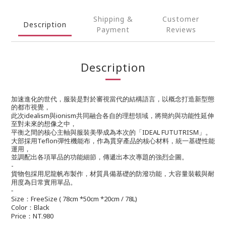
Shipping &
Customer
Description
Payment
Reviews
Description
加速進化的世代，服裝是對於審視當代的結構語言，以概念打造新型態
的都市視覺，
idealism
ionism
此次
與
共同融合各自的理想領域，將簡約與功能性延伸
至對未來的想像之中，
IDEAL FUTUTRISM
平衡之間的核心主軸與服裝美學成為本次的「
」。
Teflon
大部採用
彈性機能布，作為貫穿產品的核心材料，統一基礎性能
運用，
並調配出各項單品的功能細節，傳遞出本次專題的強烈企圖。
-
貨物包採用尼龍帆布製作，材質具備基礎的防潑功能，大容量裝載與耐
用度為日常實用單品。
-
Size
FreeSize ( 78cm *50cm *20cm / 78L)
：
Color
Black
：
Price
NT.980
：