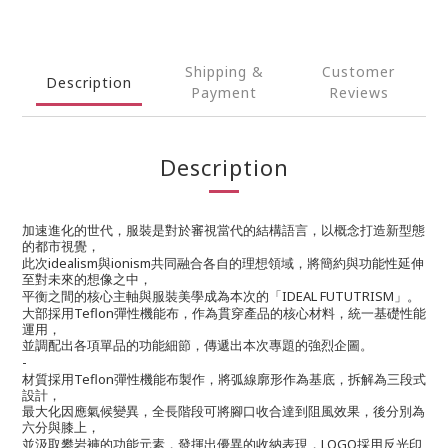
Shipping &
Customer
Description
Payment
Reviews
Description
加速進化的世代，服裝是對於審視當代的結構語言，以概念打造新型態
的都市視覺，
idealism
ionism
此次
與
共同融合各自的理想領域，將簡約與功能性延伸
至對未來的想像之中，
IDEAL FUTUTRISM
平衡之間的核心主軸與服裝美學成為本次的「
」。
Teflon
大部採用
彈性機能布，作為貫穿產品的核心材料，統一基礎性能
運用，
並調配出各項單品的功能細節，傳遞出本次專題的強烈企圖。
-
Teflon
材質採用
彈性機能布製作，將弧線廓形作為基底，拆解為三段式
設計，
最大化因應氣候變異，全長階段可將腳口收合達到阻風效果，後分別為
六分與膝上，
LOGO
並汲取攀岩褲的功能元素，發揮出優異的收納表現，
採用反光印