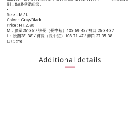
刷，點綴視覺細節。
-
Size
M / L
：
Color
Gray/Black
：
Price : NT.2580
M
26'-36' /
105-69-45 /
26-34-37
：腰圍
褲長（長中短）
褲口
L
28'-38' /
108-71-47 /
27-35-38
：腰圍
褲長（長中短）
褲口
(
±1.5cm)
Additional details