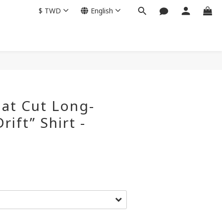
$
TWD
English
lat Cut Long-
rift” Shirt -