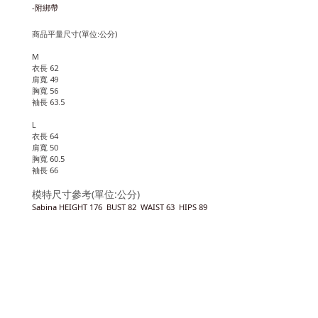
-附綁帶
商品平量尺寸(單位:公分)
M
衣長 62
肩寬 49
胸寬 56
袖
長 63.5
L
衣長 64
肩寬 50
胸寬 60.5
袖
長 66
模特尺寸參考(單位:公分)
Sabina HEIGHT 176 BUST 82 WAIST 63 HIPS 89