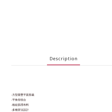
Description
-方型垂墜平面剪裁
-平角領領台
-格紋肌理布料
-多種穿法設計