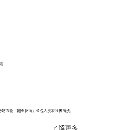
素，
必將衣物『翻至反面』並包入洗衣袋後清洗。
了解更多