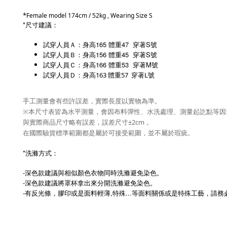
*
Female model 174cm / 52kg , Wearing Size S
*尺寸建議：
試穿人員Ａ：身高165 體重47 穿著S號
試穿人員Ｂ：身高156 體重45 穿著S號
試穿人員Ｃ：身高166 體重53 穿著M號
試穿人員Ｄ：身高163 體重57 穿著L號
手工測量會有些許誤差，實際長度以實物為準。
※本尺寸表皆為水平測量，會因布料彈性、水洗處理、測量起訖點等因
與實際商品尺寸略有誤差，誤差尺寸±2cm，
在國際驗貨標準範圍都是屬於可接受範圍，並不屬於瑕疵。
*洗滌方式：
-深色款建議與相似顏色衣物同時洗滌避免染色。
-深色款建議將罩杯拿出來分開洗滌避免染色。
-
有反光條，膠印或是面料輕薄,特殊...等面料關係或是特殊工藝，
請務