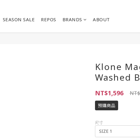
SEASON SALE
REPOS
BRANDS
ABOUT
Klone Ma
Washed B
NT$1,596
NT$
預購商品
尺寸