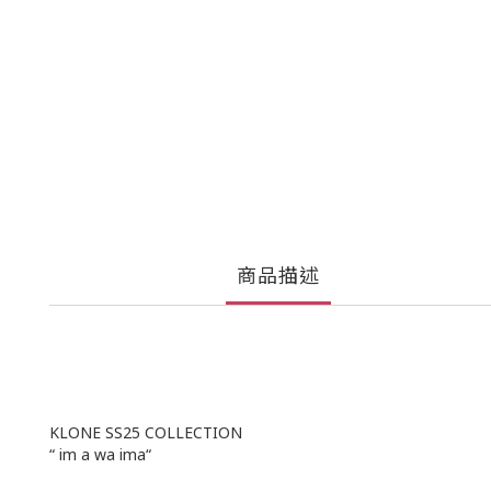
商品描述
KLONE SS25 COLLECTION
“ im a wa ima“