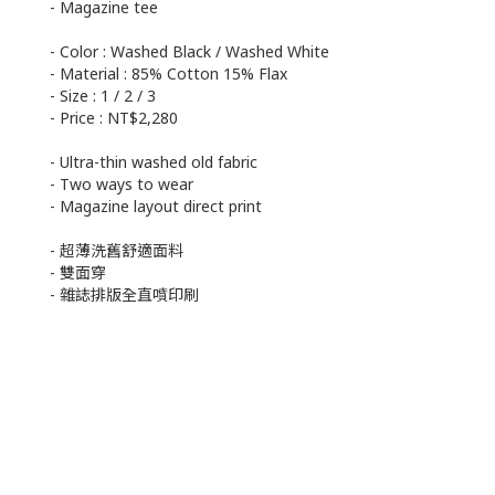
- Magazine tee
- Color : Washed Black / Washed White
- Material : 85% Cotton 15% Flax
- Size : 1 / 2 / 3
- Price : NT$2,280
- Ultra-thin washed old fabric
- Two ways to wear
- Magazine layout direct print
- 超薄洗舊舒適面料
- 雙面穿
- 雜誌排版全直噴印刷