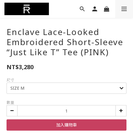
Enclave Lace-Looked
Embroidered Short-Sleeve
“Just Like T” Tee (PINK)
NT$3,280
尺寸
數量
加入購物車